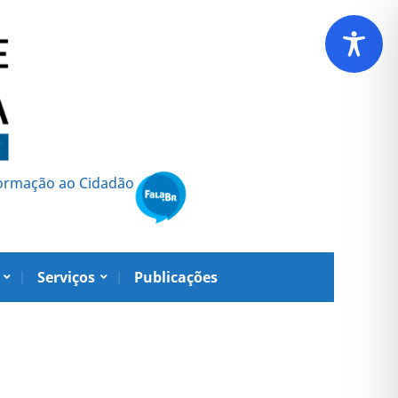
formação ao Cidadão
Serviços
Publicações