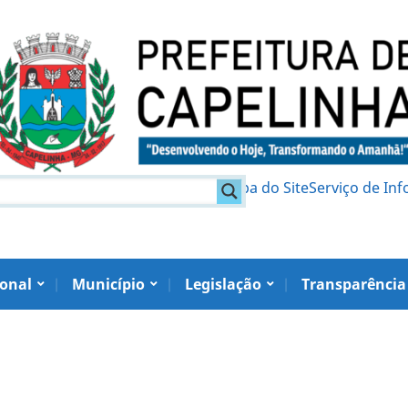
am
Política de Privacidade
Mapa do Site
Serviço de In
ional
Município
Legislação
Transparência