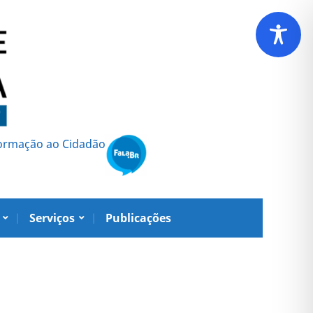
formação ao Cidadão
Serviços
Publicações