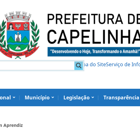
am
Política de Privacidade
Mapa do Site
Serviço de In
ional
Município
Legislação
Transparência
m Aprendiz