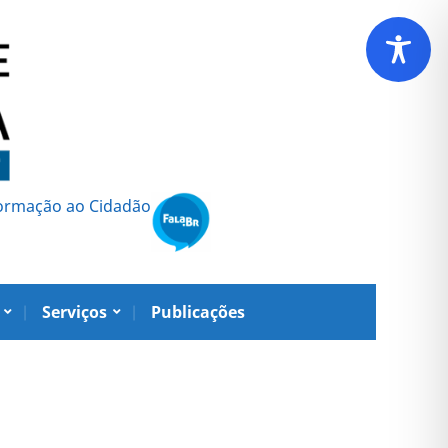
formação ao Cidadão
Serviços
Publicações