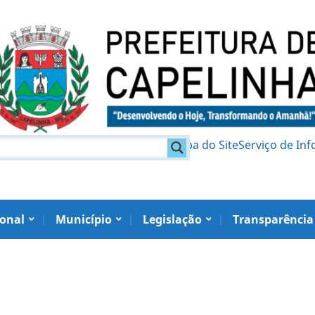
am
Política de Privacidade
Mapa do Site
Serviço de In
ional
Município
Legislação
Transparência