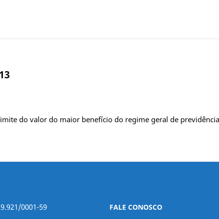
013
o limite do valor do maior benefício do regime geral de previdênc
29.921/0001-59
FALE CONOSCO