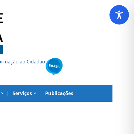
formação ao Cidadão
Serviços
Publicações