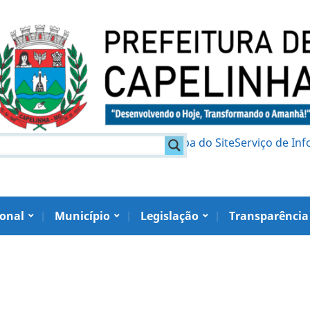
am
Política de Privacidade
Mapa do Site
Serviço de In
ional
Município
Legislação
Transparência