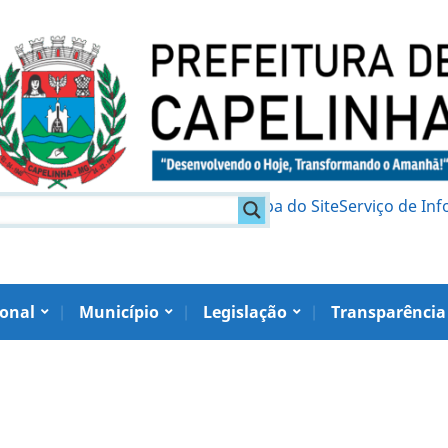
am
Política de Privacidade
Mapa do Site
Serviço de In
ional
Município
Legislação
Transparência