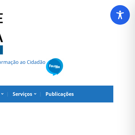
formação ao Cidadão
Serviços
Publicações