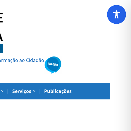
formação ao Cidadão
Serviços
Publicações