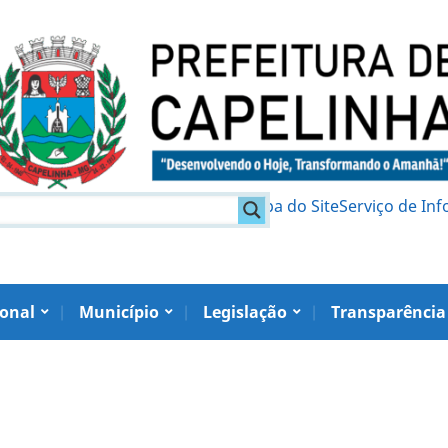
am
Política de Privacidade
Mapa do Site
Serviço de In
ional
Município
Legislação
Transparência