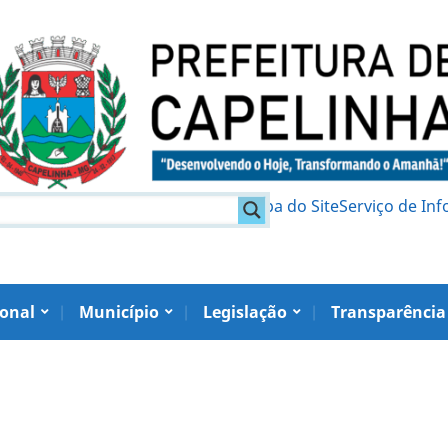
am
Política de Privacidade
Mapa do Site
Serviço de In
ional
Município
Legislação
Transparência