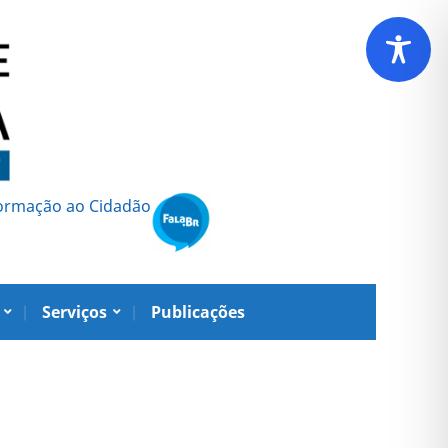
formação ao Cidadão
Serviços
Publicações