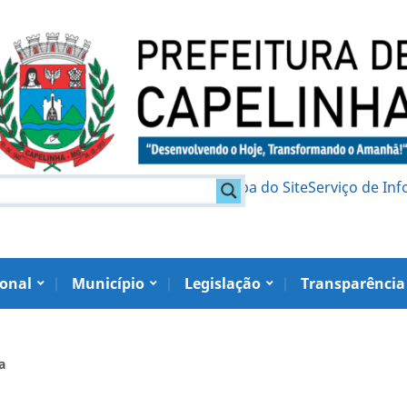
am
Política de Privacidade
Mapa do Site
Serviço de In
ional
Município
Legislação
Transparência
a