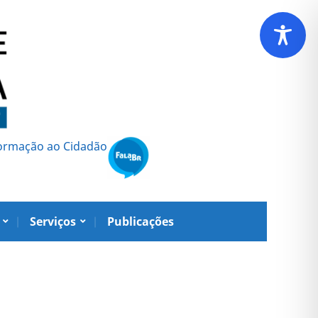
formação ao Cidadão
Serviços
Publicações