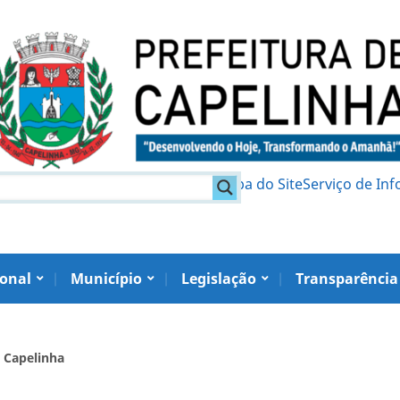
am
Política de Privacidade
Mapa do Site
Serviço de In
ional
Município
Legislação
Transparência
 Capelinha