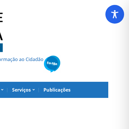
formação ao Cidadão
Serviços
Publicações