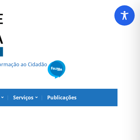
formação ao Cidadão
Serviços
Publicações