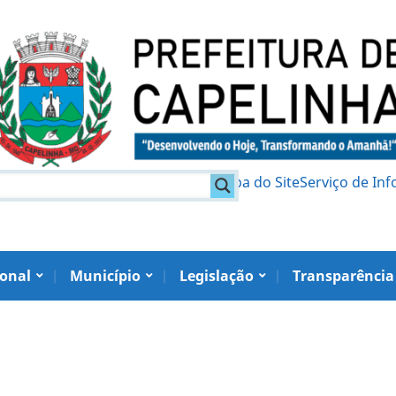
am
Política de Privacidade
Mapa do Site
Serviço de In
ional
Município
Legislação
Transparência