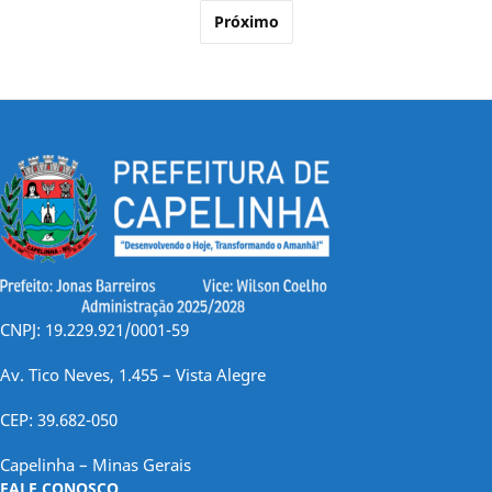
de
Próximo
posts
CNPJ: 19.229.921/0001-59
Av. Tico Neves, 1.455 – Vista Alegre
CEP: 39.682-050
Capelinha – Minas Gerais
FALE CONOSCO