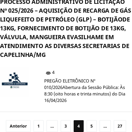
PROCESSO ADMINISTRATIVO DE LICITAÇAO
Nº 025/2026 – AQUISIÇÃO DE RECARGA DE GÁS
LIQUEFEITO DE PETRÓLEO (GLP) – BOTIJÃODE
13KG, FORNECIMENTO DE BOTIJÃO DE 13KG,
VÁLVULA, MANGUEIRA EVASILHAME EM
ATENDIMENTO AS DIVERSAS SECRETARIAS DE
CAPELINHA/MG
4
PREGÃO ELETRÔNICO Nº
010/2026Abertura da Sessão Pública: Às
8:30 (oito horas e trinta minutos) do Dia
16/04/2026
Paginação
Anterior
1
…
3
4
5
…
27