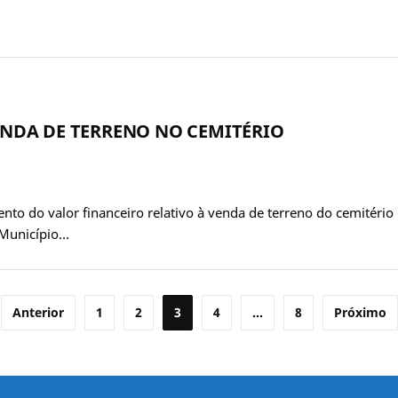
VENDA DE TERRENO NO CEMITÉRIO
nto do valor financeiro relativo à venda de terreno do cemitério
cípio…
Anterior
1
2
3
4
…
8
Próximo