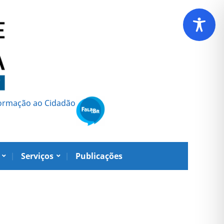
formação ao Cidadão
Serviços
Publicações