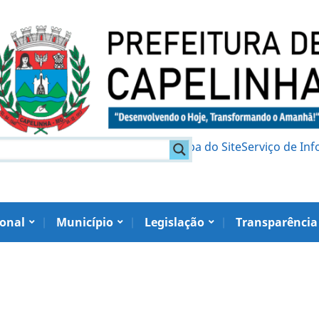
am
Política de Privacidade
Mapa do Site
Serviço de In
ional
Município
Legislação
Transparência