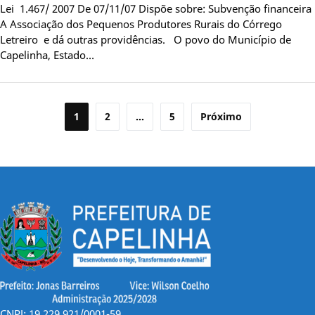
Lei 1.467/ 2007 De 07/11/07 Dispõe sobre: Subvenção financeira
A Associação dos Pequenos Produtores Rurais do Córrego
Letreiro e dá outras providências. O povo do Município de
Capelinha, Estado…
Paginação
1
2
…
5
Próximo
de
posts
CNPJ: 19.229.921/0001-59